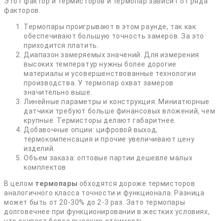
Этот фактор и термисторов и термопар зависит от ряда
факторов.
Термопары проигрывают в этом раунде, так как
обеспечивают большую точность замеров. За это
приходится платить.
Диапазон замеряемых значений. Для измерения
высоких температур нужны более дорогие
материалы и усовершенствованные технологии
производства. У термопар охват замеров
значительно выше.
Линейные параметры и конструкция. Миниатюрные
датчики требуют больше финансовых вложений, чем
крупные. Термисторы делают габаритнее.
Добавочные опции: цифровой выход,
термокомпенсация и прочие увеличивают цену
изделий.
Объем заказа: оптовые партии дешевле малых
комплектов.
В целом
термопары
обходятся дороже термисторов
аналогичного класса точности и функционала. Разница
может быть от 20-30% до 2-3 раз. Зато термопары
долговечнее при функционировании в жестких условиях,
что окупает более высокую стоимость.