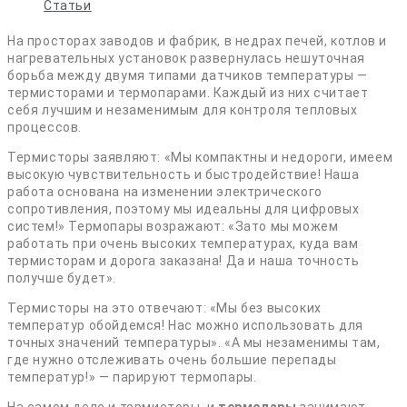
Статьи
На просторах заводов и фабрик, в недрах печей, котлов и
нагревательных установок развернулась нешуточная
борьба между двумя типами датчиков температуры —
термисторами и термопарами. Каждый из них считает
себя лучшим и незаменимым для контроля тепловых
процессов.
Термисторы заявляют: «Мы компактны и недороги, имеем
высокую чувствительность и быстродействие! Наша
работа основана на изменении электрического
сопротивления, поэтому мы идеальны для цифровых
систем!» Термопары возражают: «Зато мы можем
работать при очень высоких температурах, куда вам
термисторам и дорога заказана! Да и наша точность
получше будет».
Термисторы на это отвечают: «Мы без высоких
температур обойдемся! Нас можно использовать для
точных значений температуры». «А мы незаменимы там,
где нужно отслеживать очень большие перепады
температур!» — парируют термопары.
На самом деле и термисторы, и
термопары
занимают