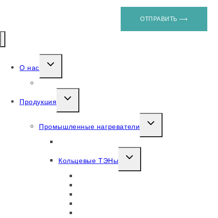
ОТПРАВИТЬ ⟶
О нас
Новости
Продукция
Промышленные нагреватели
Патронный нагреватель
Кольцевые ТЭНы
Металлические
Алюминиевый
Керамические
Керамические с охлаждением
Сопловые