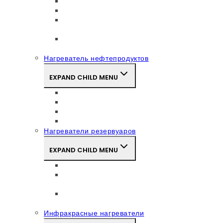
Тэны для печей сушки и отжига
Керамический воздушный тэн
Сухие тэны (цилиндрические
керамические нагреватели)
Керамические тэны для вязких
нефтепродуктов (КЭС)
Нагреватель нефтепродуктов
EXPAND CHILD MENU
Стеклопластиковый нагреватель битума
Проточные (циркуляционные) нагреватели
Врезной нагреватель нефтепродуктов
Погружные нагреватели нефтепродуктов
Нагреватели резервуаров
EXPAND CHILD MENU
Нагреватели для пожарных резервуаров
Нагреватель для гальваники НГ н
(Нержавеющая сталь)
ТЭНы для нагрева масла в резервуарах и
цистернах
Инфракрасные нагреватели