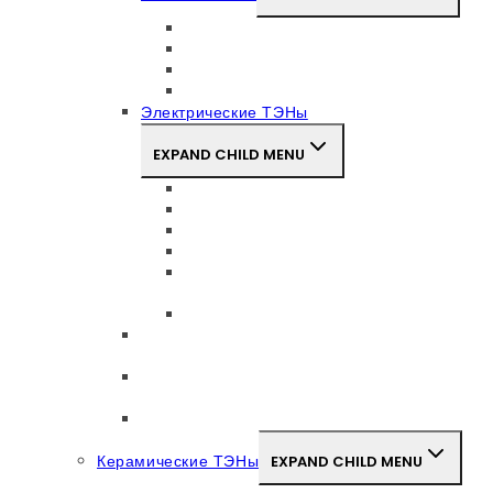
Алюминиевый нагреватель
Керамические нагреватели
Металлические плоские
Миканитовые плоские
Электрические ТЭНы
EXPAND CHILD MENU
ТЭНы воздушные
ТЭНы для воды (жидкостей)
ТЭНы оребренные воздушные
Керамические ленточные тэны
Гибкие формируемые нагреватели
ЭНГ (гибкие ТЭНы)
Блоки ТЭНов
Дисилицид молибденовые нагреватели
(MoSi2)
Керамические мини-воспламенители с
горячими поверхностями
Спиральные нагреватели
Керамические ТЭНы
EXPAND CHILD MENU