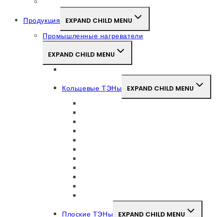
Новости
Продукция
EXPAND CHILD MENU
Промышленные нагреватели
EXPAND CHILD MENU
Патронный нагреватель
Кольцевые ТЭНы
EXPAND CHILD MENU
Металлические
Алюминиевый
Керамические
Керамические с охлаждением
Сопловые
Латунные сопловые
Металлические с охлаждением
Оцинкованной стали
Собратным обогревом
Керамический с обратным обогревом
Энергосберегающий керамический
Плоские ТЭНы
EXPAND CHILD MENU